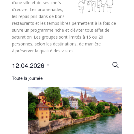
d’une ville et de ses chefs
d’œuvre
. Les promenades,
les repas pris dans de bons
restaurants et les temps libres permettent à la fois de
suivre un programme riche et d’
éviter tout effet de
saturation
. Les groupes sont limités à 15 ou 20
personnes, selon les destinations, de manière
à
préserver la qualité des visites
.
Rech
Évènements
12.04.2026
Recherch
for
Sélectionnez
et
Toute la journée
une
12
date.
navi
avril
de
2026
VOI
Évèn