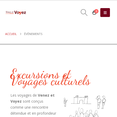
0
ACCUEIL
ÉVÈNEMENTS
Excursions et
Voyages culturels
Les voyages de
Venez et
Voyez
sont conçus
comme
une rencontre
détendue et en profondeur