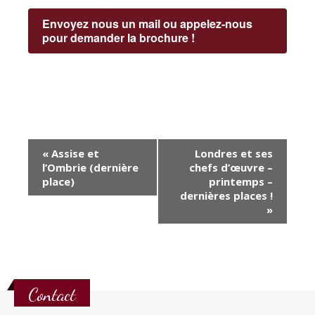
Envoyez nous un mail ou appelez-nous
pour demander la brochure !
Navigation
«
Assise et
Londres et ses
Évènement
l’Ombrie (dernière
chefs d’œuvre –
place)
printemps –
dernières places !
»
Contact