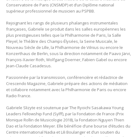
Conservatoire de Paris (CNSMDP) et d’un Diplôme national
supérieur professionnel de musicien au PSPBB.
Rejoignant les rangs de plusieurs phalanges instrumentales
françaises, Gabriele se produit dans les salles européennes les
plus prestigieuses telles que la Philharmonie de Paris, la Salle
Pleyel, le Théâtre des Champs-Élysées, la Seine Musicale, le
Nouveau Siècle de Lille, la Philharmonie de Vilnius ou encore le
Konzerthaus de Berlin, sous la direction notamment de Paavo Järvi,
François-Xavier Roth, Wolfgang Doerner, Fabien Gabel ou encore
Jean-Claude Casadesus.
Passionnée par la transmission, conférencière et rédactrice de
Crescendo Magazine, Gabriele prépare des actions de médiation
et collabore notamment avec la Philharmonie de Paris ou encore
Radio France.
Gabriele Slizyte est soutenue par The Ryoichi Sasakawa Young
Leaders Fellowship Fund (Sylff), par la Fondation de France (Prix
Monique Rollin de Musicologie 2018), la Fondation Nguyen Thien
Dao et la Fondation Meyer. Elle bénéficie d’une bourse d’études du
Centre international Nadia et Lili Boulanger et d’un soutien du