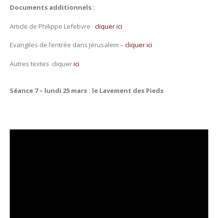
Documents additionnels :
Article de Philippe Lefebvre
cliquer ici
Evangiles de l’entrée dans Jérusalem –
cliquer ici
Autres textes cliquer
ici
Séance 7 – lundi 25 mars : le Lavement des Pieds