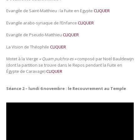
Evangile de Saint-Matthieu : la Fuite en Egypte
CLIQUER
Evangile arabo-syriaque de l’Enfance
CLIQUER
Evangile de Pseudo-Matthieu
CLIQUER
La Vision de Théophile
CLIQUER
Motet à la Vierge
« Quam pulchra es »
composé par Noël Bauldewijn
(dont la partition se trouve dans le Repos pendant la Fuite en
Égypte de Caravage)
CLIQUER
Séance 2 – lundi 6 novembre : le Recouvrement au Temple